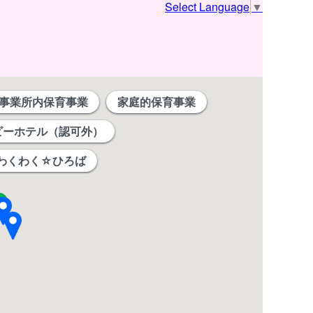
Select Language
▼
事業所内保育事業
家庭的保育事業
ビーホテル（認可外）
わくわく☆ひろば