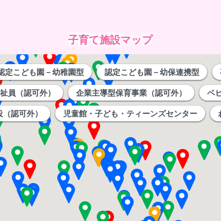
子育て施設マップ
認定こども園－幼稚園型
認定こども園－幼保連携型
祉員（認可外）
企業主導型保育事業（認可外）
ベ
設（認可外）
児童館・子ども・ティーンズセンター