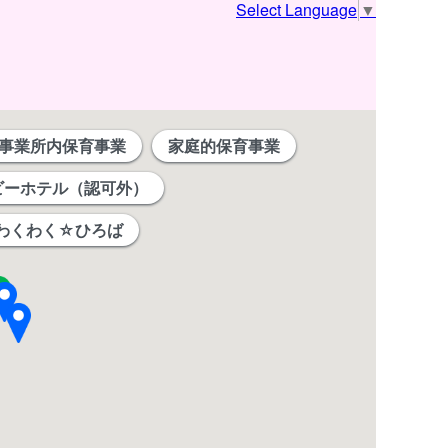
Select Language
▼
事業所内保育事業
家庭的保育事業
ビーホテル（認可外）
わくわく☆ひろば