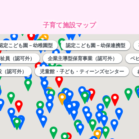
子育て施設マップ
認定こども園－幼稚園型
認定こども園－幼保連携型
祉員（認可外）
企業主導型保育事業（認可外）
ベ
設（認可外）
児童館・子ども・ティーンズセンター