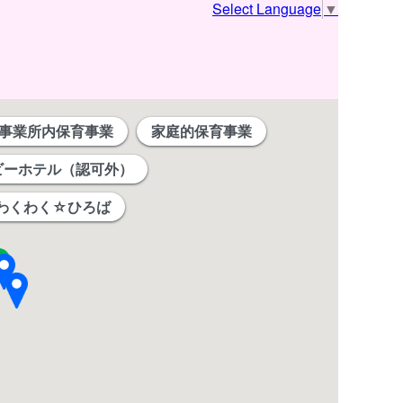
Select Language
▼
事業所内保育事業
家庭的保育事業
ビーホテル（認可外）
わくわく☆ひろば