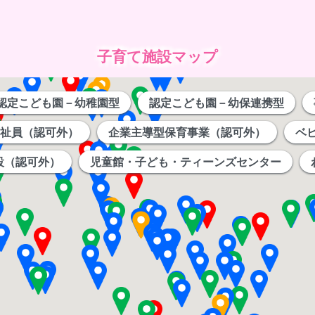
子育て施設マップ
認定こども園－幼稚園型
認定こども園－幼保連携型
祉員（認可外）
企業主導型保育事業（認可外）
ベ
設（認可外）
児童館・子ども・ティーンズセンター