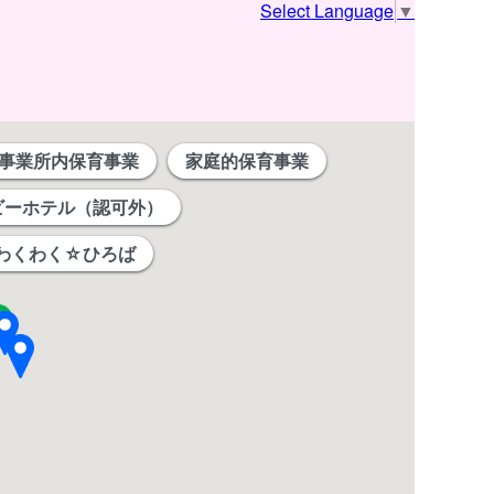
Select Language
▼
事業所内保育事業
家庭的保育事業
ビーホテル（認可外）
わくわく☆ひろば