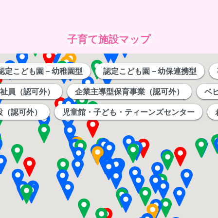
子育て施設マップ
認定こども園－幼稚園型
認定こども園－幼保連携型
祉員（認可外）
企業主導型保育事業（認可外）
ベ
設（認可外）
児童館・子ども・ティーンズセンター