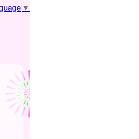
nguage
▼