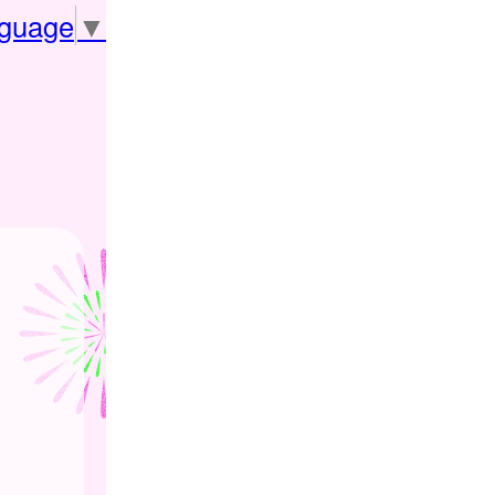
nguage
▼