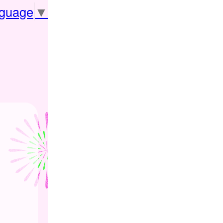
nguage
▼