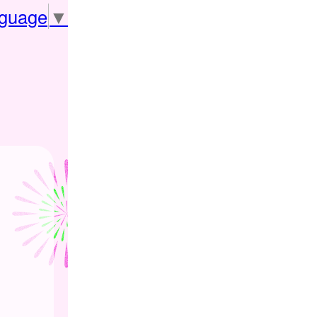
nguage
▼