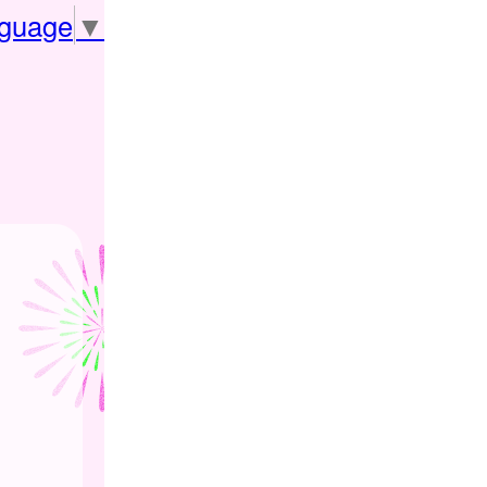
nguage
▼