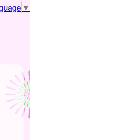
nguage
▼