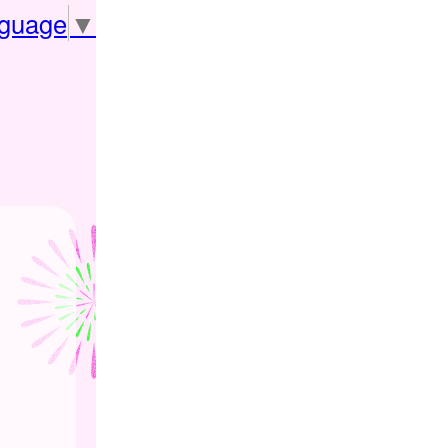
nguage
▼