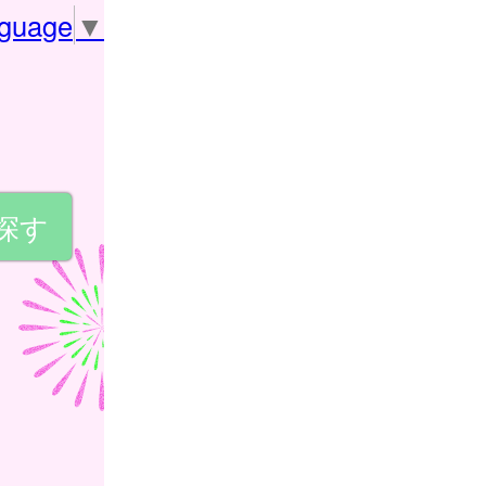
nguage
▼
探す