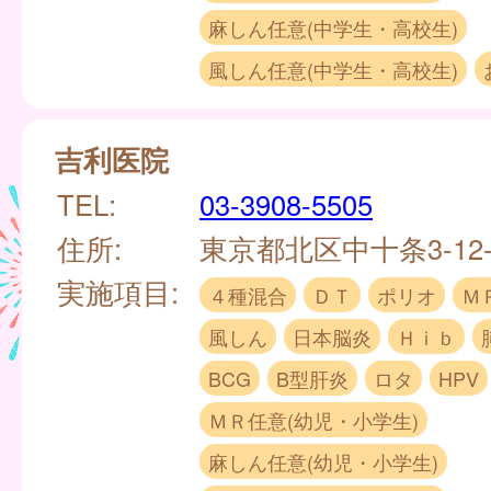
麻しん任意(中学生・高校生)
風しん任意(中学生・高校生)
吉利医院
TEL:
03-3908-5505
住所:
東京都北区中十条3-12-
実施項目:
４種混合
ＤＴ
ポリオ
Ｍ
風しん
日本脳炎
Ｈｉｂ
BCG
B型肝炎
ロタ
HPV
ＭＲ任意(幼児・小学生)
麻しん任意(幼児・小学生)