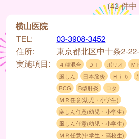
(43 件中 
横山医院
TEL:
03-3908-3452
住所:
東京都北区中十条2-22-
実施項目:
４種混合
ＤＴ
ポリオ
Ｍ
風しん
日本脳炎
Ｈｉｂ
BCG
B型肝炎
ロタ
ＭＲ任意(幼児・小学生)
麻しん任意(幼児・小学生)
風しん任意(幼児・小学生)
ＭＲ任意(中学生・高校生)