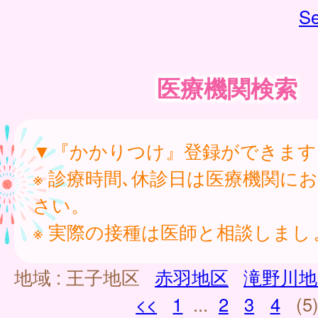
Se
医療機関検索
▼『かかりつけ』登録ができます
※ 診療時間､休診日は医療機関に
さい。
※ 実際の接種は医師と相談しまし
地域 :
王子地区
赤羽地区
滝野川地
<<
1
...
2
3
4
(5