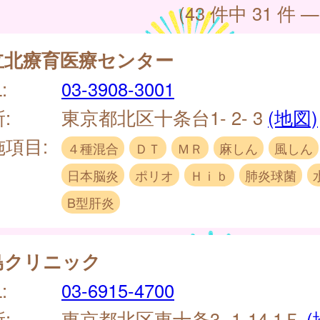
(43 件中 31 件 —
立北療育医療センター
:
03-3908-3001
:
東京都北区十条台1- 2- 3
(地図)
施項目:
４種混合
ＤＴ
ＭＲ
麻しん
風しん
日本脳炎
ポリオ
Ｈｉｂ
肺炎球菌
B型肝炎
島クリニック
:
03-6915-4700
:
東京都北区東十条3- 1-14 1Ｆ
(