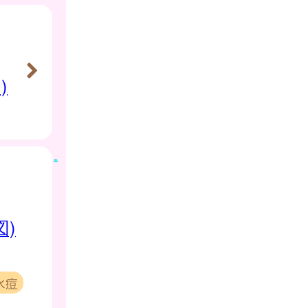
)
図)
水痘