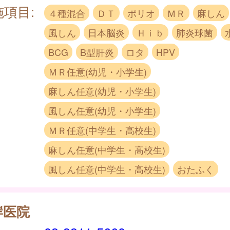
施項目:
４種混合
ＤＴ
ポリオ
ＭＲ
麻しん
風しん
日本脳炎
Ｈｉｂ
肺炎球菌
BCG
B型肝炎
ロタ
HPV
ＭＲ任意(幼児・小学生)
麻しん任意(幼児・小学生)
風しん任意(幼児・小学生)
ＭＲ任意(中学生・高校生)
麻しん任意(中学生・高校生)
風しん任意(中学生・高校生)
おたふく
岸医院