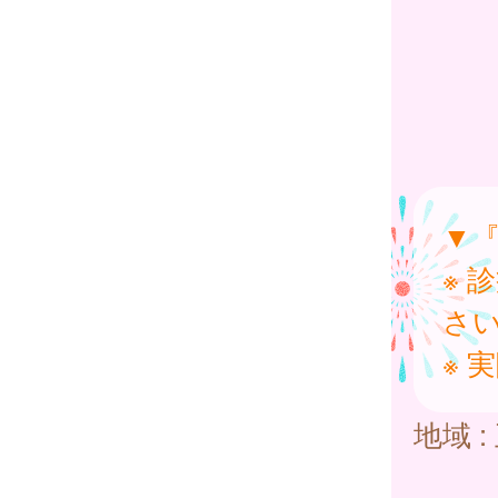
▼
※ 
さ
※ 
地域 :