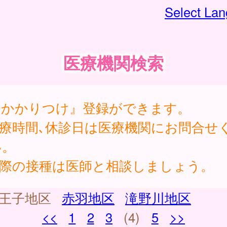
Select La
医療機関検索
『かかりつけ』登録ができます。
診療時間､休診日は医療機関にお問合せ
い。
実際の接種は医師と相談しましょう。
王子地区
赤羽地区
滝野川地区
<<
1
2
3
(4)
5
>>