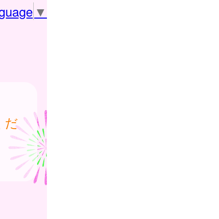
nguage
▼
くだ