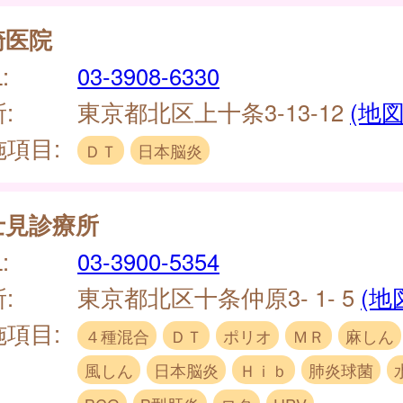
崎医院
:
03-3908-6330
:
東京都北区上十条3-13-12
(地図
施項目:
ＤＴ
日本脳炎
士見診療所
:
03-3900-5354
:
東京都北区十条仲原3- 1- 5
(地
施項目:
４種混合
ＤＴ
ポリオ
ＭＲ
麻しん
風しん
日本脳炎
Ｈｉｂ
肺炎球菌