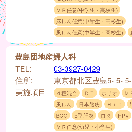
ＭＲ任意(中学生・高校生)
麻しん任意(中学生・高校生)
風しん任意(中学生・高校生)
豊島団地産婦人科
TEL:
03-3927-0429
住所:
東京都北区豊島5- 5- 5-
実施項目:
４種混合
ＤＴ
ポリオ
Ｍ
風しん
日本脳炎
Ｈｉｂ
BCG
B型肝炎
ロタ
HPV
ＭＲ任意(幼児・小学生)