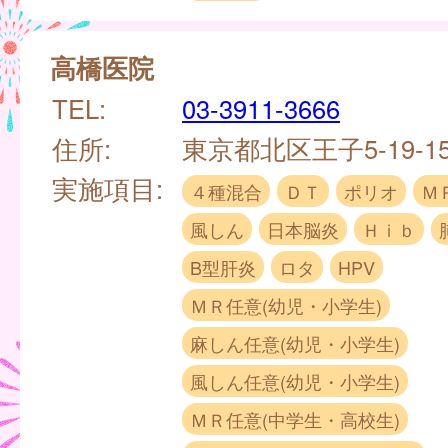
高橋医院
TEL:
03-3911-3666
住所:
東京都北区王子5-19-1
実施項目:
４種混合
ＤＴ
ポリオ
Ｍ
風しん
日本脳炎
Ｈｉｂ
B型肝炎
ロタ
HPV
ＭＲ任意(幼児・小学生)
麻しん任意(幼児・小学生)
風しん任意(幼児・小学生)
ＭＲ任意(中学生・高校生)