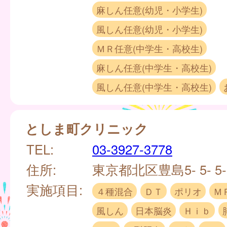
麻しん任意(幼児・小学生)
風しん任意(幼児・小学生)
ＭＲ任意(中学生・高校生)
麻しん任意(中学生・高校生)
風しん任意(中学生・高校生)
としま町クリニック
TEL:
03-3927-3778
住所:
東京都北区豊島5- 5- 5-
実施項目:
４種混合
ＤＴ
ポリオ
Ｍ
風しん
日本脳炎
Ｈｉｂ