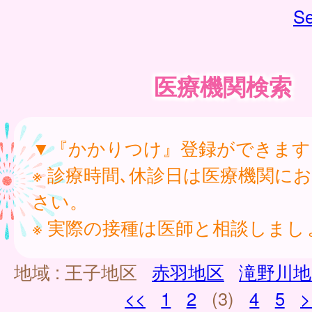
Se
医療機関検索
▼『かかりつけ』登録ができます
※ 診療時間､休診日は医療機関に
さい。
※ 実際の接種は医師と相談しまし
地域 :
王子地区
赤羽地区
滝野川地
<<
1
2
(3)
4
5
>