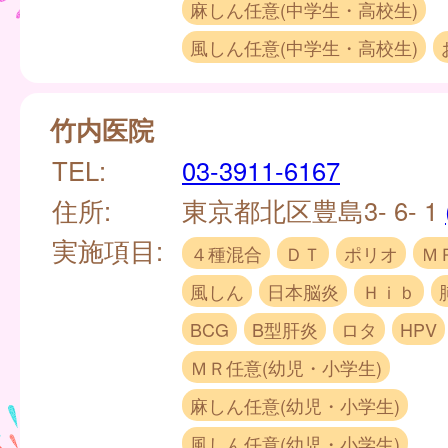
麻しん任意(中学生・高校生)
風しん任意(中学生・高校生)
竹内医院
TEL:
03-3911-6167
住所:
東京都北区豊島3- 6- 1
実施項目:
４種混合
ＤＴ
ポリオ
Ｍ
風しん
日本脳炎
Ｈｉｂ
BCG
B型肝炎
ロタ
HPV
ＭＲ任意(幼児・小学生)
麻しん任意(幼児・小学生)
風しん任意(幼児・小学生)