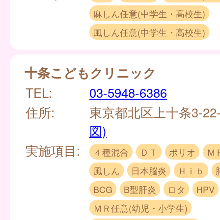
麻しん任意(中学生・高校生)
風しん任意(中学生・高校生)
十条こどもクリニック
TEL:
03-5948-6386
住所:
東京都北区上十条3-22-8
図)
実施項目:
４種混合
ＤＴ
ポリオ
Ｍ
風しん
日本脳炎
Ｈｉｂ
BCG
B型肝炎
ロタ
HPV
ＭＲ任意(幼児・小学生)