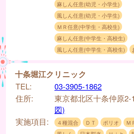
麻しん任意(幼児・小学生)
風しん任意(幼児・小学生)
ＭＲ任意(中学生・高校生)
麻しん任意(中学生・高校生)
風しん任意(中学生・高校生)
十条堀江クリニック
TEL:
03-3905-1862
住所:
東京都北区十条仲原2-1
図)
実施項目:
４種混合
ＤＴ
ポリオ
Ｍ
風しん
日本脳炎
Ｈｉｂ