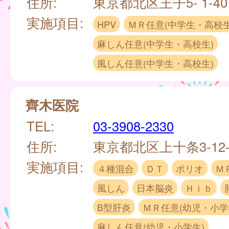
住所:
東京都北区王子5- 1-40
実施項目:
HPV
ＭＲ任意(中学生・高校生
麻しん任意(中学生・高校生)
風しん任意(中学生・高校生)
齊木医院
TEL:
03-3908-2330
住所:
東京都北区上十条3-12-
実施項目:
４種混合
ＤＴ
ポリオ
Ｍ
風しん
日本脳炎
Ｈｉｂ
B型肝炎
ＭＲ任意(幼児・小学
麻しん任意(幼児・小学生)