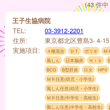
(43 件中 
王子生協病院
TEL:
03-3912-2201
住所:
東京都北区豊島3- 4-1
実施項目:
４種混合
ＤＴ
ポリオ
Ｍ
風しん
日本脳炎
Ｈｉｂ
BCG
B型肝炎
ロタ
HPV
ＭＲ任意(幼児・小学生)
風しん任意(幼児・小学生)
ＭＲ任意(中学生・高校生)
風しん任意(中学生・高校生)