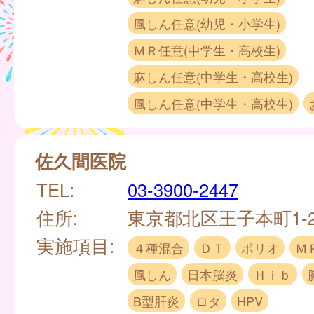
風しん任意(幼児・小学生)
ＭＲ任意(中学生・高校生)
麻しん任意(中学生・高校生)
風しん任意(中学生・高校生)
佐久間医院
TEL:
03-3900-2447
住所:
東京都北区王子本町1-27
実施項目:
４種混合
ＤＴ
ポリオ
Ｍ
風しん
日本脳炎
Ｈｉｂ
B型肝炎
ロタ
HPV