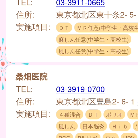
TEL:
03-3911-0665
住所:
東京都北区東十条2- 5-
実施項目:
ＤＴ
ＭＲ任意(中学生・高校生
麻しん任意(中学生・高校生)
風しん任意(中学生・高校生)
桑畑医院
TEL:
03-3919-0700
住所:
東京都北区豊島2- 6- 1
実施項目:
４種混合
ＤＴ
ポリオ
Ｍ
風しん
日本脳炎
Ｈｉｂ
BCG
B型肝炎
ロタ
HPV