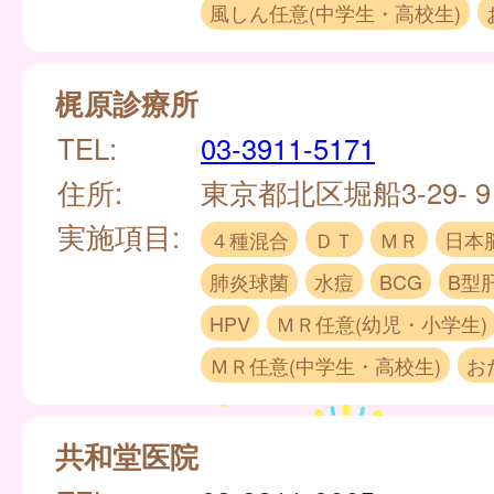
風しん任意(中学生・高校生)
梶原診療所
TEL:
03-3911-5171
住所:
東京都北区堀船3-29- 
実施項目:
４種混合
ＤＴ
ＭＲ
日本
肺炎球菌
水痘
BCG
B型
HPV
ＭＲ任意(幼児・小学生)
ＭＲ任意(中学生・高校生)
お
共和堂医院