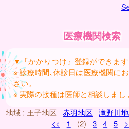
Se
医療機関検索
▼『かかりつけ』登録ができます
※ 診療時間､休診日は医療機関に
さい。
※ 実際の接種は医師と相談しまし
地域 :
王子地区
赤羽地区
滝野川地
<<
1
(2)
3
4
5
>