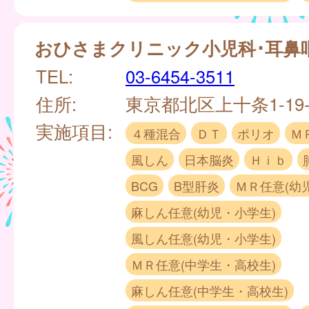
おひさまクリニック小児科･耳鼻
TEL:
03-6454-3511
住所:
東京都北区上十条1-19
実施項目:
４種混合
ＤＴ
ポリオ
Ｍ
風しん
日本脳炎
Ｈｉｂ
BCG
B型肝炎
ＭＲ任意(幼
麻しん任意(幼児・小学生)
風しん任意(幼児・小学生)
ＭＲ任意(中学生・高校生)
麻しん任意(中学生・高校生)