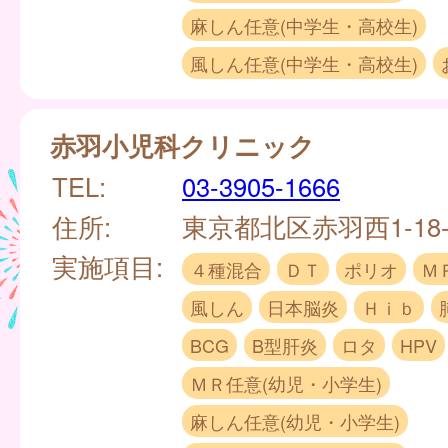
麻しん任意(中学生・高校生)
風しん任意(中学生・高校生)
赤羽小児科クリニック
TEL:
03-3905-1666
住所:
東京都北区赤羽西1-18-
実施項目:
４種混合
ＤＴ
ポリオ
Ｍ
風しん
日本脳炎
Ｈｉｂ
BCG
B型肝炎
ロタ
HPV
ＭＲ任意(幼児・小学生)
麻しん任意(幼児・小学生)