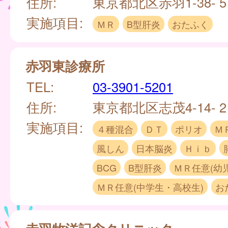
住所:
東京都北区赤羽1-38- 
実施項目:
ＭＲ
B型肝炎
おたふく
赤羽東診療所
TEL:
03-3901-5201
住所:
東京都北区志茂4-14- 
実施項目:
４種混合
ＤＴ
ポリオ
Ｍ
風しん
日本脳炎
Ｈｉｂ
BCG
B型肝炎
ＭＲ任意(幼
ＭＲ任意(中学生・高校生)
お