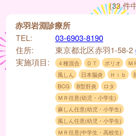
(33 件中
赤羽岩淵診療所
TEL:
03-6903-8190
住所:
東京都北区赤羽1-58-2
実施項目:
４種混合
ＤＴ
ポリオ
Ｍ
風しん
日本脳炎
Ｈｉｂ
BCG
B型肝炎
ロタ
ＭＲ任意(幼児・小学生)
麻しん任意(幼児・小学生)
風しん任意(幼児・小学生)
ＭＲ任意(中学生・高校生)