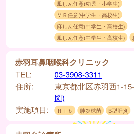
風しん任意(幼児・小学生)
ＭＲ任意(中学生・高校生)
麻しん任意(中学生・高校生)
風しん任意(中学生・高校生)
赤羽耳鼻咽喉科クリニック
TEL:
03-3908-3311
住所:
東京都北区赤羽西1-15-1
図)
実施項目:
Ｈｉｂ
肺炎球菌
B型肝炎