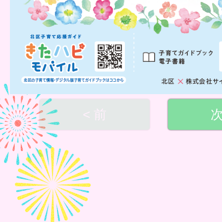
< 前
次