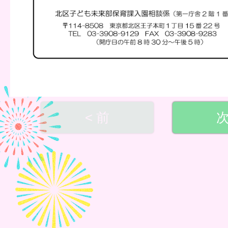
< 前
次