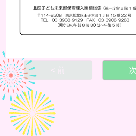
< 前
次