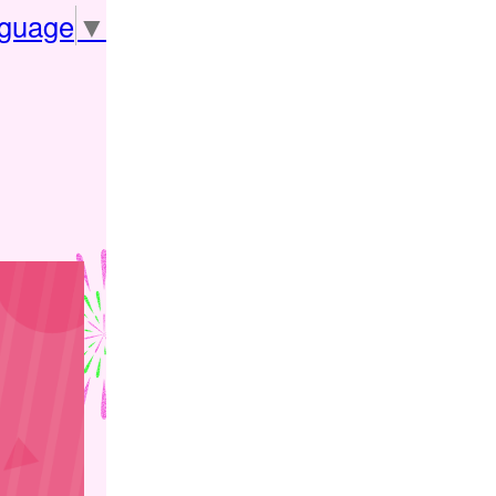
nguage
▼