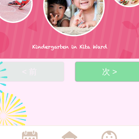
< 前
次 >