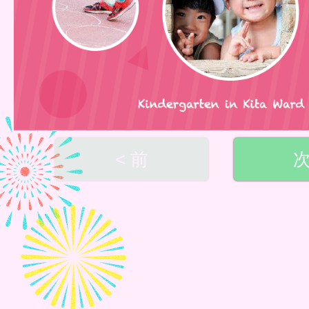
< 前
次