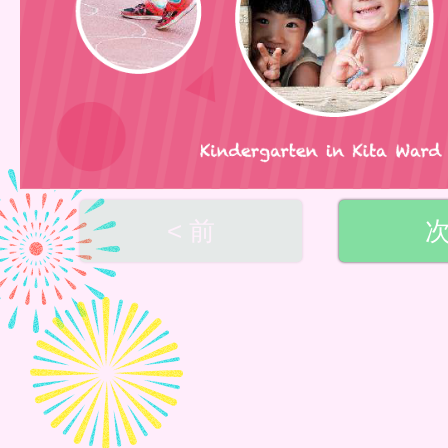
< 前
次