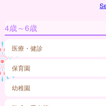
Se
4歳～6歳
医療・健診
保育園
幼稚園