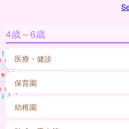
Se
4歳～6歳
医療・健診
保育園
幼稚園