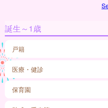
Se
誕生～1歳
戸籍
医療・健診
保育園