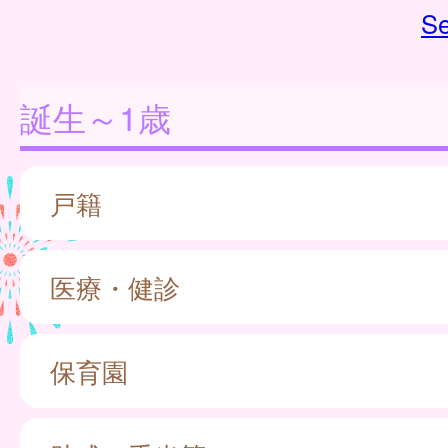
Se
誕生～1歳
戸籍
医療・健診
保育園