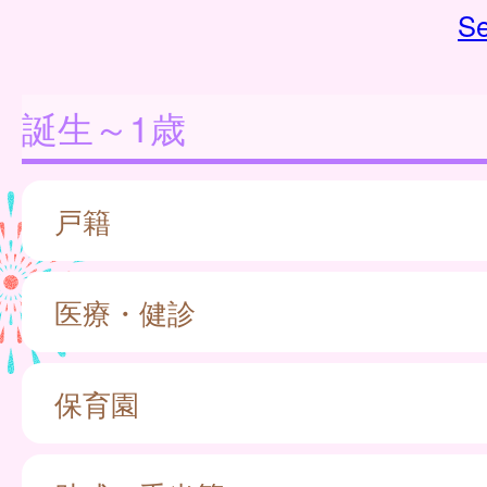
Se
誕生～1歳
戸籍
医療・健診
保育園