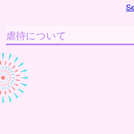
Se
虐待について