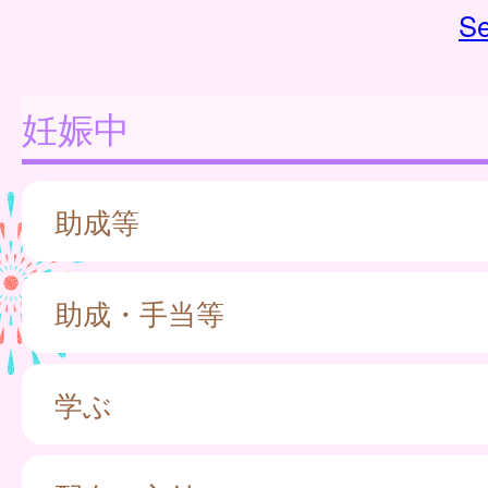
Se
妊娠中
助成等
助成・手当等
学ぶ