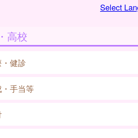
Select La
・高校
療・健診
成・手当等
付