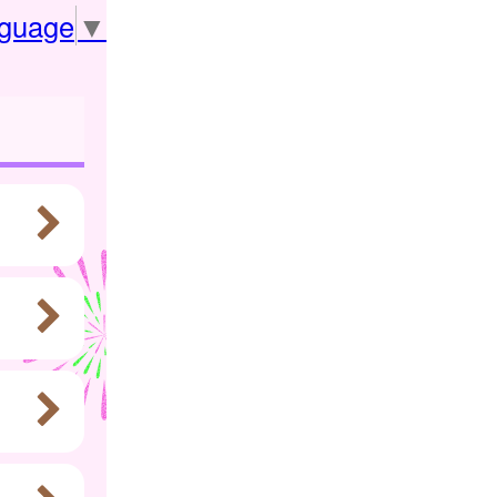
nguage
▼