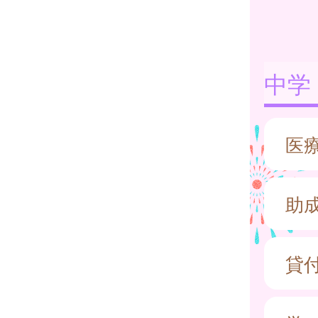
中学
医
助
貸