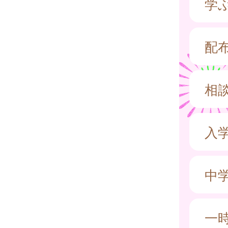
学
配
相
入
中
一