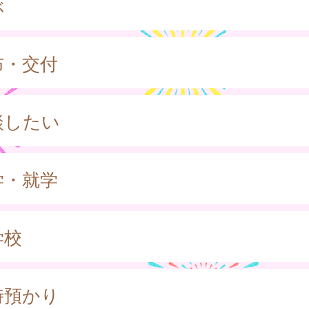
ぶ
布・交付
談したい
学・就学
学校
時預かり