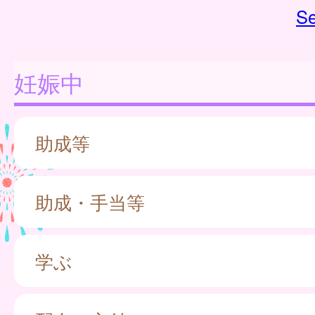
Se
妊娠中
助成等
助成・手当等
学ぶ