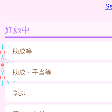
Se
妊娠中
助成等
助成・手当等
学ぶ