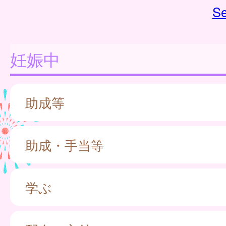
Se
妊娠中
助成等
助成・手当等
学ぶ