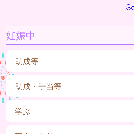
Se
妊娠中
助成等
助成・手当等
学ぶ