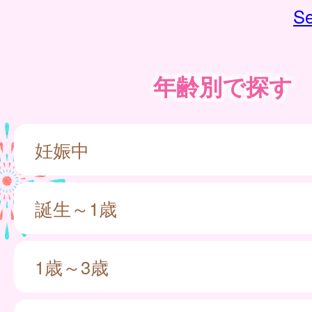
Se
年齢別で探す
妊娠中
誕生～1歳
1歳～3歳