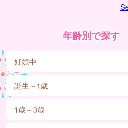
Se
年齢別で探す
妊娠中
誕生～1歳
1歳～3歳