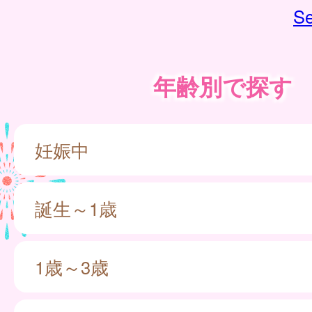
Se
年齢別で探す
妊娠中
誕生～1歳
1歳～3歳