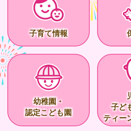
子育て情報
幼稚園・
子ど
認定こども園
ティー