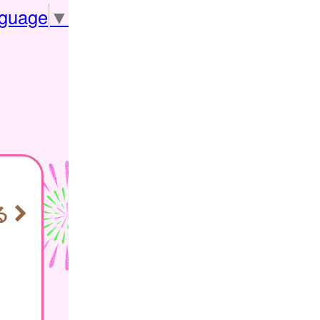
nguage
▼
る