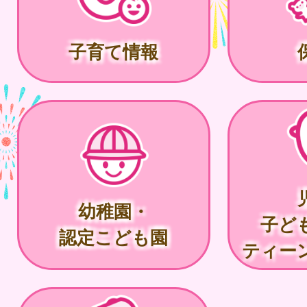
子育て情報
幼稚園・
子ど
認定こども園
ティー