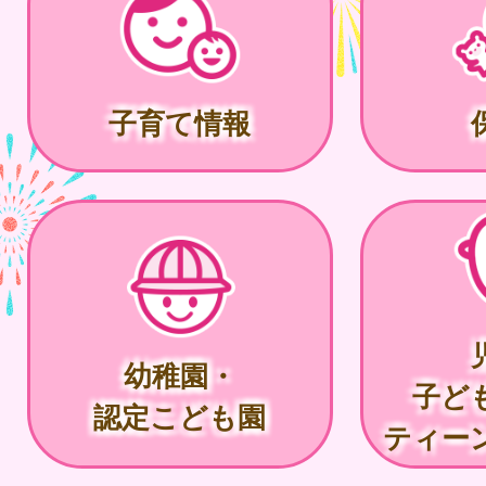
子育て情報
幼稚園・
子ど
認定こども園
ティー