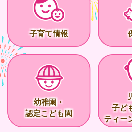
子育て情報
幼稚園・
子ど
認定こども園
ティー