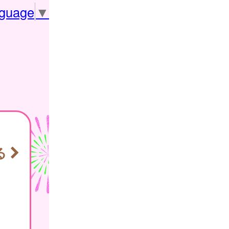
nguage
▼
る